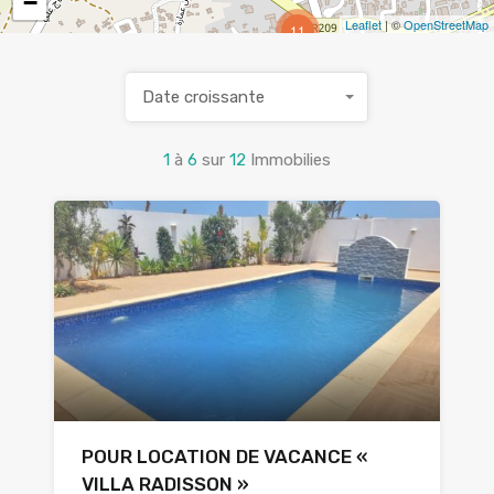
−
Leaflet
| ©
OpenStreetMap
11
Date croissante
1
à
6
sur
12
Immobilies
POUR LOCATION DE VACANCE «
VILLA RADISSON »