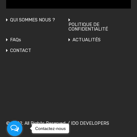
QUI SOMMES NOUS ?
POLITIQUE DE
CONFIDENTIALITÉ
FAQs
ACTUALITÉS
CONTACT
© 2022. All Rights Reserved. /
IDO DEVELOPERS
Contactez-nous
Contactez-nous