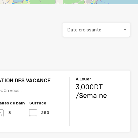
Date croissante
A Louer
ATION DES VACANCE
3,000DT
 « On vous…
/Semaine
alles de bain
Surface
280
3