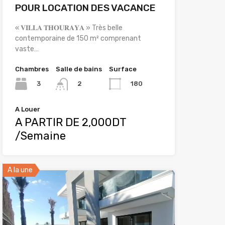
POUR LOCATION DES VACANCE
« 𝐕𝐈𝐋𝐋𝐀 𝐓𝐇𝐎𝐔𝐑𝐀𝐘𝐀 » Très belle
contemporaine de 150 m² comprenant
vaste…
Chambres
Salle de bains
Surface
3
180
2
A Louer
A PARTIR DE 2,000DT
/Semaine
A la une