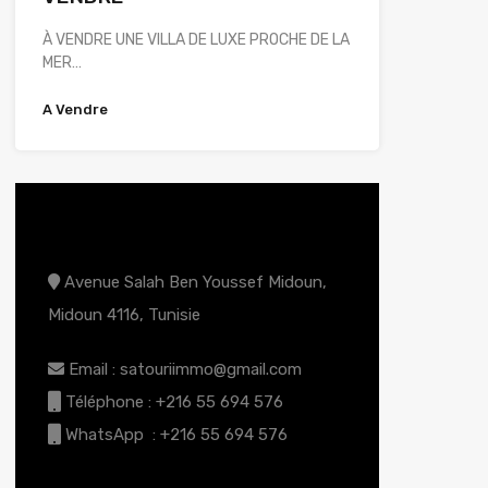
À VENDRE UNE VILLA DE LUXE PROCHE DE LA
MER…
A Vendre
CONTACT AGENCE
Avenue Salah Ben Youssef Midoun,
Midoun 4116, Tunisie
Email : satouriimmo@gmail.com
Téléphone : +216 55 694 576
WhatsApp : +216 55 694 576