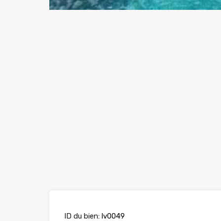
ID du bien:
lv0049