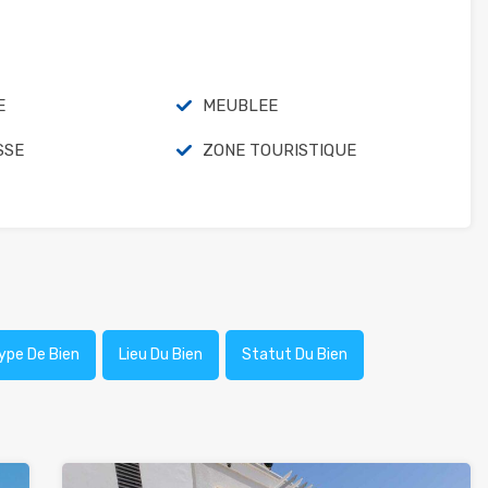
E
MEUBLEE
SSE
ZONE TOURISTIQUE
ype De Bien
Lieu Du Bien
Statut Du Bien