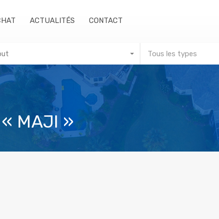
CHAT
ACTUALITÉS
CONTACT
out
Tous les types
 « MAJI »