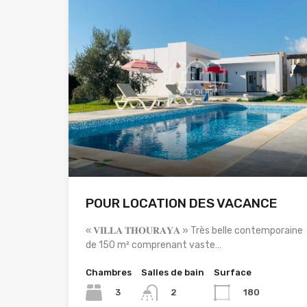
POUR LOCATION DES VACANCE
« 𝐕𝐈𝐋𝐋𝐀 𝐓𝐇𝐎𝐔𝐑𝐀𝐘𝐀 » Très belle contemporaine
de 150 m² comprenant vaste…
Chambres
Salles de bain
Surface
3
180
2