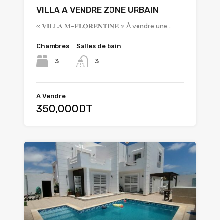
VILLA A VENDRE ZONE URBAIN
« 𝐕𝐈𝐋𝐋𝐀 𝐌-𝐅𝐋𝐎𝐑𝐄𝐍𝐓𝐈𝐍𝐄 » À vendre une…
Chambres
Salles de bain
3
3
A Vendre
350,000DT