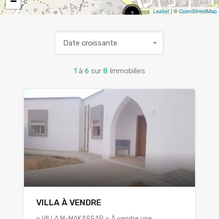
−
Leaflet
| ©
OpenStreetMap
7
Date croissante
1
à
6
sur
8
Immobilies
VILLA À VENDRE
« VILLA M-MAKASSAR » À vendre une…