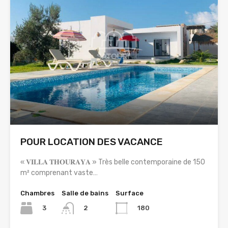
POUR LOCATION DES VACANCE
« 𝐕𝐈𝐋𝐋𝐀 𝐓𝐇𝐎𝐔𝐑𝐀𝐘𝐀 » Très belle contemporaine de 150
m² comprenant vaste…
Chambres
Salle de bains
Surface
3
180
2