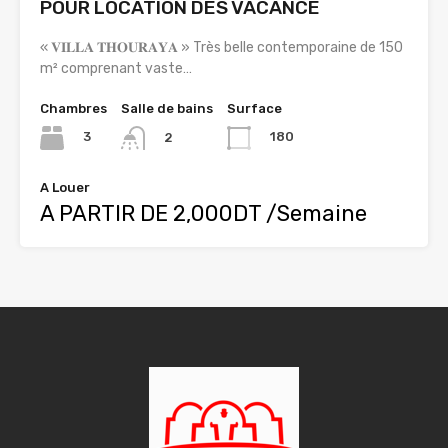
POUR LOCATION DES VACANCE
« 𝐕𝐈𝐋𝐋𝐀 𝐓𝐇𝐎𝐔𝐑𝐀𝐘𝐀 » Très belle contemporaine de 150
m² comprenant vaste…
Chambres
Salle de bains
Surface
3
180
2
A Louer
A PARTIR DE 2,000DT /Semaine