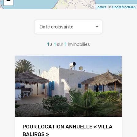
−
Leaflet
| ©
OpenStreetMap
Date croissante
1
à
1
sur
1
Immobilies
POUR LOCATION ANNUELLE « VILLA
BALIROS »