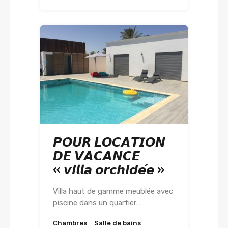
𝙋𝙊𝙐𝙍 𝙇𝙊𝘾𝘼𝙏𝙄𝙊𝙉
𝘿𝙀 𝙑𝘼𝘾𝘼𝙉𝘾𝙀
« 𝙫𝙞𝙡𝙡𝙖 𝙤𝙧𝙘𝙝𝙞𝙙𝙚́𝙚 »
Villa haut de gamme meublée avec
piscine dans un quartier…
Chambres
Salle de bains