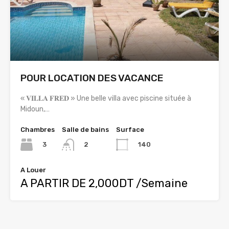
POUR LOCATION DES VACANCE
« 𝐕𝐈𝐋𝐋𝐀 𝐅𝐑𝐄𝐃 » Une belle villa avec piscine située à
Midoun,…
Chambres
Salle de bains
Surface
3
140
2
A Louer
A PARTIR DE 2,000DT /Semaine