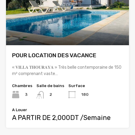
POUR LOCATION DES VACANCE
« 𝐕𝐈𝐋𝐋𝐀 𝐓𝐇𝐎𝐔𝐑𝐀𝐘𝐀 » Très belle contemporaine de 150
m² comprenant vaste…
Chambres
Salle de bains
Surface
3
180
2
A Louer
A PARTIR DE 2,000DT /Semaine