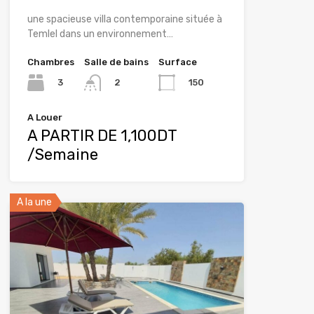
une spacieuse villa contemporaine située à
Temlel dans un environnement…
Chambres
Salle de bains
Surface
3
150
2
A Louer
A PARTIR DE 1,100DT
/Semaine
A la une