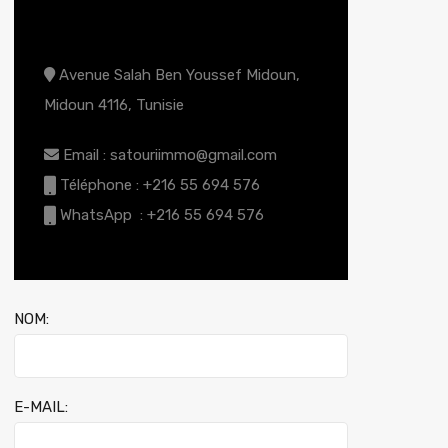
CONTACT AGENCE
Avenue Salah Ben Youssef Midoun,
Midoun 4116, Tunisie
Email : satouriimmo@gmail.com
Téléphone : +216 55 694 576
WhatsApp : +216 55 694 576
NOM:
E-MAIL: